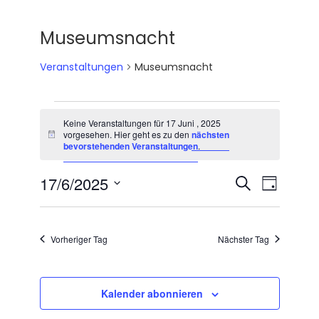
Museumsnacht
Veranstaltungen
Museumsnacht
VERANSTALTUNGEN
Keine Veranstaltungen für 17 Juni , 2025
FÜR
vorgesehen. Hier geht es zu den
nächsten
Hinweis
bevorstehenden Veranstaltungen
.
17
JUNI
Vera
17/6/2025
VERANSTALT
Suche
Tag
,
Datum
SUCHE
Ansi
2025
wählen.
UND
Navi
Vorheriger Tag
Nächster Tag
ANSICHTEN,
NAVIGATION
Kalender abonnieren