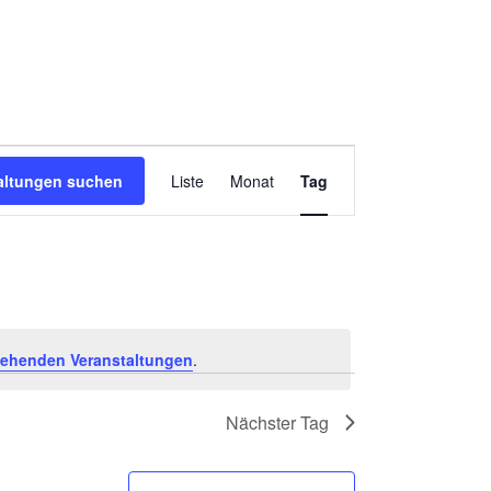
Veranstaltung
altungen suchen
Liste
Monat
Tag
Ansichten-
Navigation
tehenden Veranstaltungen
.
Nächster Tag