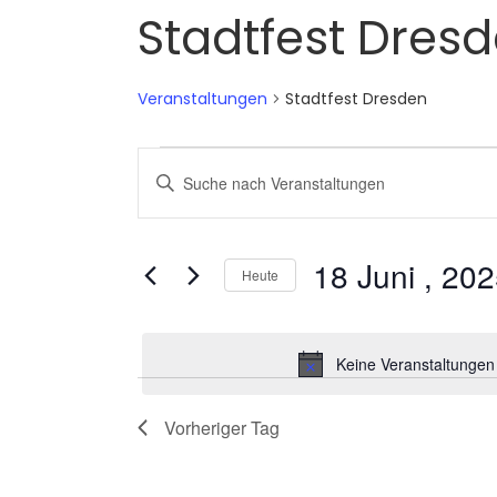
Stadtfest Dres
Veranstaltungen
Stadtfest Dresden
VERANSTALTUNGEN
VERANSTALTUNGEN
Bitte
FÜR
SUCHE
Schlüsselwort
18
UND
eingeben.
18 Juni , 20
Heute
JUNI
ANSICHTEN,
Suche
Datum
,
NAVIGATION
nach
wählen.
2025
Keine Veranstaltungen 
Veranstaltungen
Schlüsselwort.
Vorheriger Tag