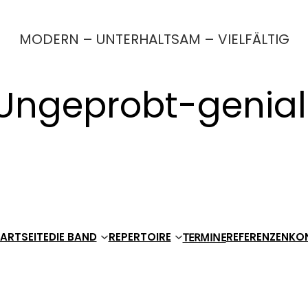
MODERN – UNTERHALTSAM – VIELFÄLTIG
Ungeprobt-genial
ARTSEITE
DIE BAND
REPERTOIRE
REFERENZEN
KO
TERMINE