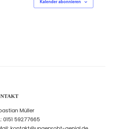
Kalender abonnieren
NTAKT
bastian Müller
.: 0151 59277665
Mail: kontakt@ungeprobt-genial.de