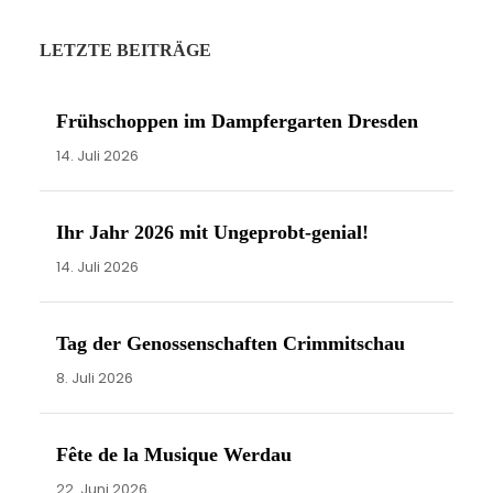
i
n
LETZTE BEITRÄGE
w
e
Frühschoppen im Dampfergarten Dresden
i
14. Juli 2026
s
Ihr Jahr 2026 mit Ungeprobt-genial!
14. Juli 2026
Tag der Genossenschaften Crimmitschau
8. Juli 2026
Fête de la Musique Werdau
22. Juni 2026