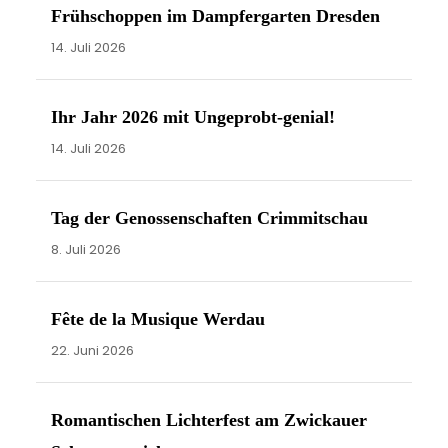
e
Frühschoppen im Dampfergarten Dresden
i
14. Juli 2026
s
Ihr Jahr 2026 mit Ungeprobt-genial!
14. Juli 2026
Tag der Genossenschaften Crimmitschau
8. Juli 2026
Fête de la Musique Werdau
22. Juni 2026
Romantischen Lichterfest am Zwickauer