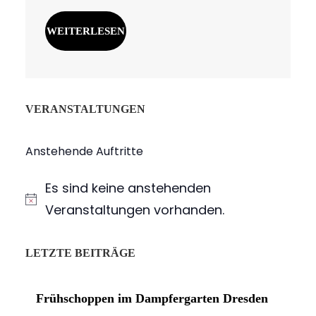
WEITERLESEN
VERANSTALTUNGEN
Anstehende Auftritte
Es sind keine anstehenden
H
Veranstaltungen vorhanden.
i
n
LETZTE BEITRÄGE
w
e
Frühschoppen im Dampfergarten Dresden