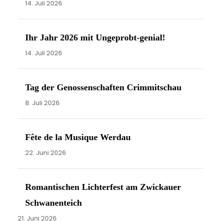
i
14. Juli 2026
s
Ihr Jahr 2026 mit Ungeprobt-genial!
14. Juli 2026
Tag der Genossenschaften Crimmitschau
8. Juli 2026
Fête de la Musique Werdau
22. Juni 2026
Romantischen Lichterfest am Zwickauer
Schwanenteich
21. Juni 2026